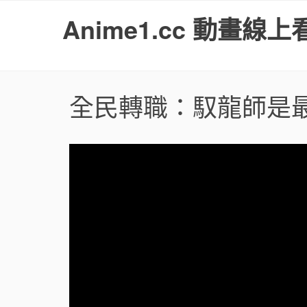
S
Anime1.cc 動畫線上
k
i
p
t
o
全民轉職：馭龍師是最
c
o
n
t
e
n
t