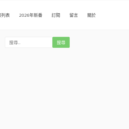
畫列表
2026年新番
訂閱
留言
關於
搜
尋
: