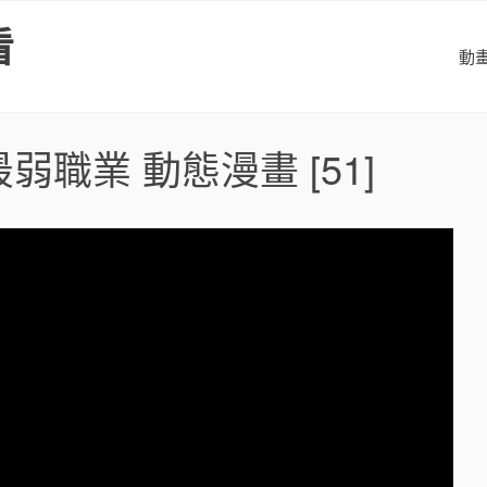
看
動
弱職業 動態漫畫
[51]