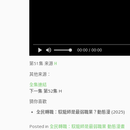
第51集
来源
H
其他来源：
全集連結
下一集 第52集 H
猜你喜歡
全民轉職：馭龍師是最弱職業？動態漫 (2025)
Posted in
全民轉職：馭龍師是最弱職業 動態漫畫