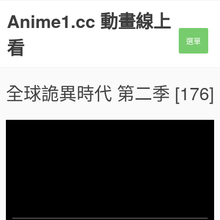
S
Anime1.cc 動畫線上
k
i
p
看
選單
t
o
c
o
全球詭異時代 第二季
[176]
n
t
e
n
t