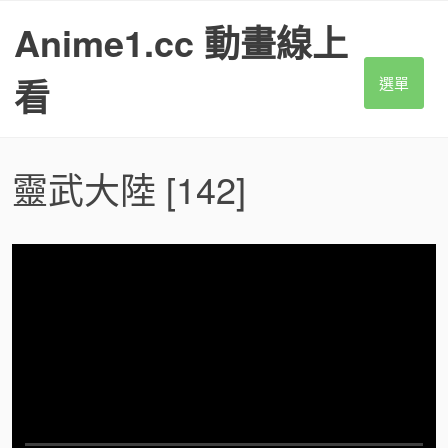
S
Anime1.cc 動畫線上
k
i
p
看
選單
t
o
c
o
靈武大陸
[142]
n
t
e
n
t