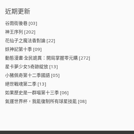
近期更新
谷雨街後巷 [03]
神王序列 [202]
花仙子之魔法香對論 [22]
妖神記第十季 [09]
動態漫畫·全民詭異：開局掌握零元購 [272]
星卡夢少女5奇跡綻放 [13]
小豬佩奇第十二季國語 [05]
絕世戰魂第二季 [13]
如果歷史是一群喵第十三季 [06]
氣運世界杯，我能復制所有球星技能 [08]