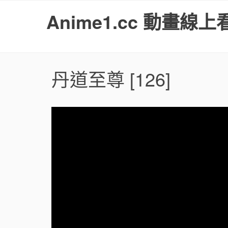
S
Anime1.cc 動畫線上
k
i
p
t
o
丹道至尊
[126]
c
o
n
t
e
n
t