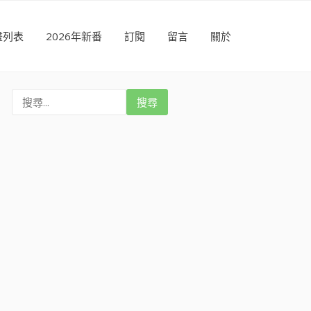
畫列表
2026年新番
訂閱
留言
關於
搜
尋
: