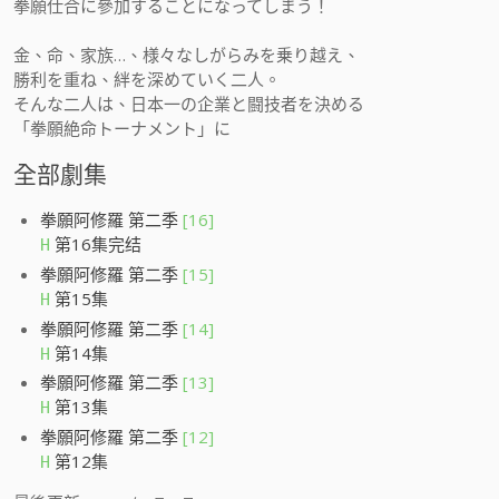
拳願仕合に參加することになってしまう！
金、命、家族…、様々なしがらみを乗り越え、
勝利を重ね、絆を深めていく二人。
そんな二人は、日本一の企業と闘技者を決める
「拳願絶命トーナメント」に
全部劇集
拳願阿修羅 第二季
[16]
第16集完结
H
拳願阿修羅 第二季
[15]
第15集
H
拳願阿修羅 第二季
[14]
第14集
H
拳願阿修羅 第二季
[13]
第13集
H
拳願阿修羅 第二季
[12]
第12集
H