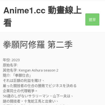
S
Anime1.cc 動畫線上
k
i
p
看
選單
t
o
c
o
拳願阿修羅 第二季
n
t
e
n
年份: 2023
t
原始名字:
其他名字: Kengan Ashura season 2
簡介: 「拳願仕合」
それは巨額の利益を賭け、
雇った闘技者の仕合の勝敗でビジネスを決める
企業同士の代理戦爭。
56歳のしがないサラリーマン・山下一夫は、
謎の闘技者・十鬼蛇王馬と出會い、