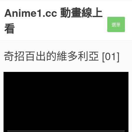
S
Anime1.cc 動畫線上
k
i
p
看
選單
t
o
c
o
奇招百出的維多利亞
[01]
n
t
e
n
t