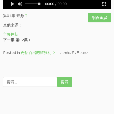
第01集
来源
I
網頁全屏
其他来源：
全集連結
下一集 第02集 I
Posted in
奇招百出的維多利亞
2026年7月7日 23:48
搜
尋
: