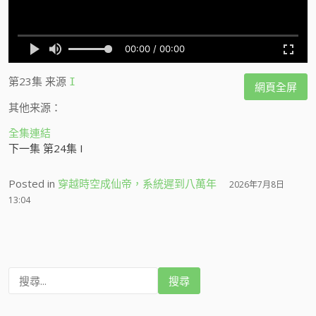
第23集
来源
I
網頁全屏
其他来源：
全集連結
下一集 第24集 I
Posted in
穿越時空成仙帝，系統遲到八萬年
2026年7月8日
13:04
搜
尋
: