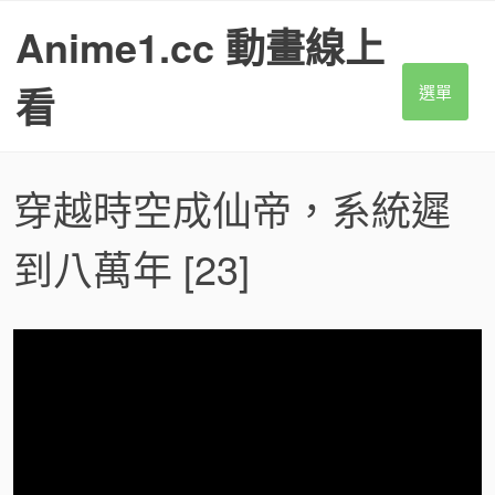
S
Anime1.cc 動畫線上
k
i
p
看
選單
t
o
c
o
穿越時空成仙帝，系統遲
n
t
到八萬年
[23]
e
n
t