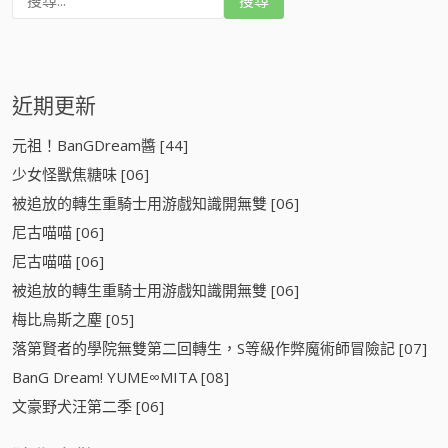
尋
:
近期更新
元祖！BanGDream醬 [44]
少女怪獸焦糖味 [06]
被追放的轉生重騎士用游戲知識開無雙 [06]
尼古喵喵 [06]
尼古喵喵 [06]
被追放的轉生重騎士用游戲知識開無雙 [06]
梅比烏斯之塵 [05]
落第賢者的學院無雙第二回轉生，S等級作弊魔術師冒險記 [07]
BanG Dream! YUME∞MITA [08]
文豪野犬汪第二季 [06]