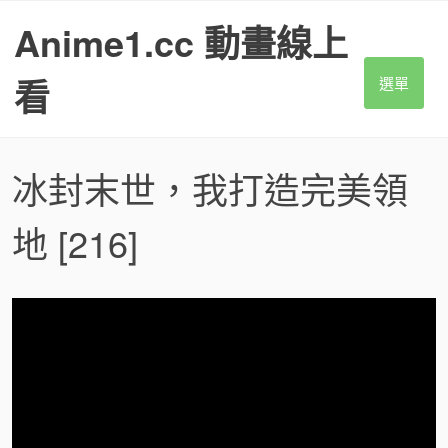
S
Anime1.cc 動畫線上
k
i
p
看
選單
t
o
c
o
冰封末世，我打造完美領
n
t
地
[216]
e
n
t