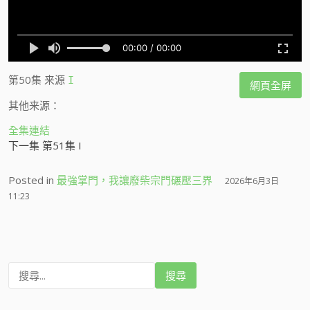
第50集
来源
I
網頁全屏
其他来源：
全集連結
下一集 第51集 I
Posted in
最強掌門，我讓廢柴宗門碾壓三界
2026年6月3日
11:23
搜
尋
: