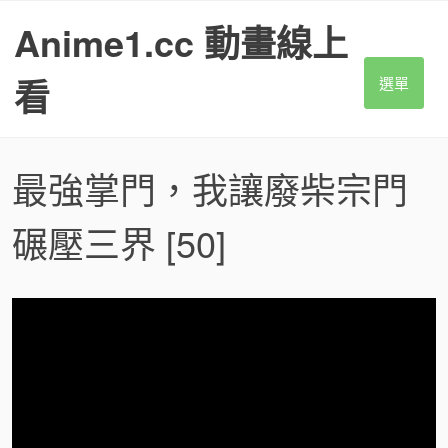
S
Anime1.cc 動畫線上
k
i
p
看
選單
t
o
c
o
最強掌門，我讓廢柴宗門
n
t
碾壓三界
[50]
e
n
t