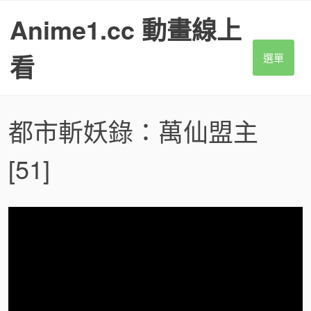
S
Anime1.cc 動畫線上
k
i
p
看
選單
t
o
c
o
都市斬妖錄：萬仙盟主
n
t
[51]
e
n
t