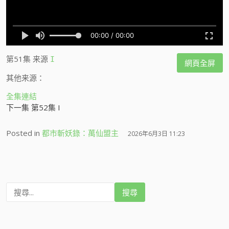
第51集
来源
I
網頁全屏
其他来源：
全集連結
下一集 第52集 I
Posted in
都市斬妖錄：萬仙盟主
2026年6月3日 11:23
搜
尋
: