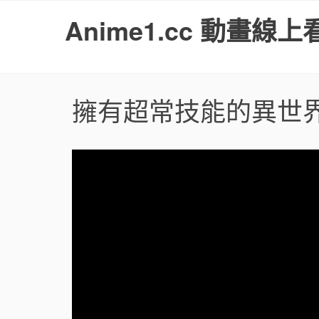
S
Anime1.cc 動畫線上
k
i
p
t
o
擁有超常技能的異世
c
o
n
t
e
n
t