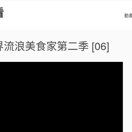
看
動
界流浪美食家第二季
[06]