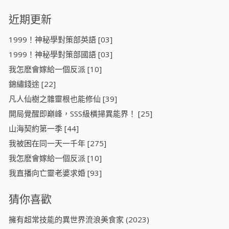
近期更新
1999！神秘學對策部英語 [03]
1999！神秘學對策部國語 [03]
我怎麽會嫁給一個反派 [10]
錦繡錢途 [22]
凡人仙樹之雜靈根也能修仙 [39]
開局覺醒即巔峰，SSS級橫掃異能界！ [25]
山海契約第一季 [44]
我被困在同一天一千年 [275]
我怎麽會嫁給一個反派 [10]
我直播向亡靈老婆求婚 [93]
猜你喜歡
擁有超常技能的異世界流浪美食家 (2023)