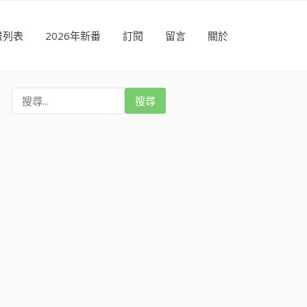
畫列表
2026年新番
訂閱
留言
關於
搜
尋
: