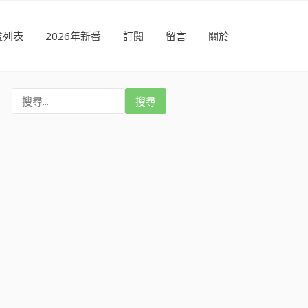
畫列表
2026年新番
訂閱
留言
關於
搜
尋
: