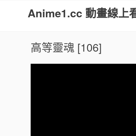
S
Anime1.cc 動畫線上
k
i
p
t
o
高等靈魂
[106]
c
o
n
t
e
n
t