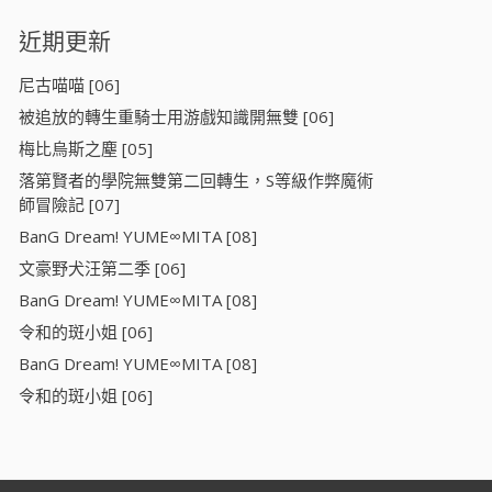
近期更新
尼古喵喵 [06]
被追放的轉生重騎士用游戲知識開無雙 [06]
梅比烏斯之塵 [05]
落第賢者的學院無雙第二回轉生，S等級作弊魔術
師冒險記 [07]
BanG Dream! YUME∞MITA [08]
文豪野犬汪第二季 [06]
BanG Dream! YUME∞MITA [08]
令和的斑小姐 [06]
BanG Dream! YUME∞MITA [08]
令和的斑小姐 [06]