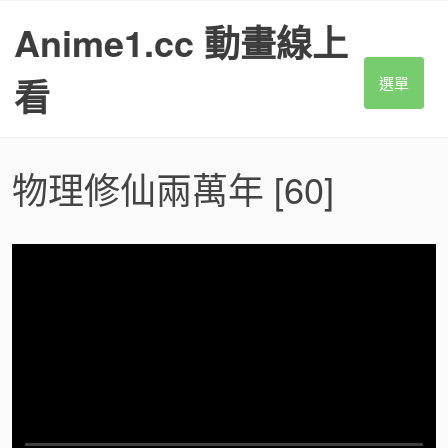
S
Anime1.cc 動畫線上
k
i
p
看
選單
t
o
c
o
物理修仙兩萬年
[60]
n
t
e
n
t