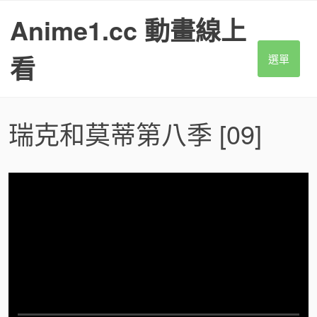
S
Anime1.cc 動畫線上
k
i
p
看
選單
t
o
c
o
瑞克和莫蒂第八季
[09]
n
t
e
n
t