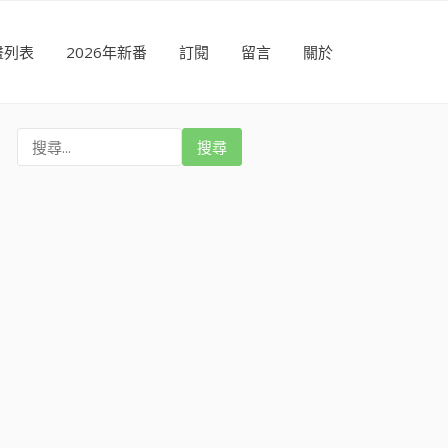
畫列表
2026年新番
訂閱
留言
關於
搜
尋
: