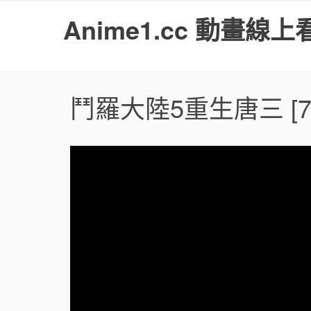
S
Anime1.cc 動畫線上
k
i
p
t
o
鬥羅大陸5重生唐三
[7
c
o
n
t
e
n
t