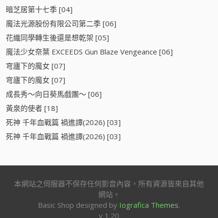
暗芝居第十七季 [04]
魔法光源股份有限公司第二季 [06]
花織同學轉生後還是想乾架 [05]
魔法少女奈葉 EXCEEDS Gun Blaze Vengeance [06]
穹廬下的魔女 [07]
穹廬下的魔女 [07]
成長秀～向日葵馬戲團～ [06]
黃泉的使者 [18]
死神 千年血戰篇 禍進譚(2026) [03]
死神 千年血戰篇 禍進譚(2026) [03]
本網站之伺服器不保存任何影音內容，所有資源皆來自其他
網站。
Basic Shop designed by
Iografica Themes
.
v 1.20