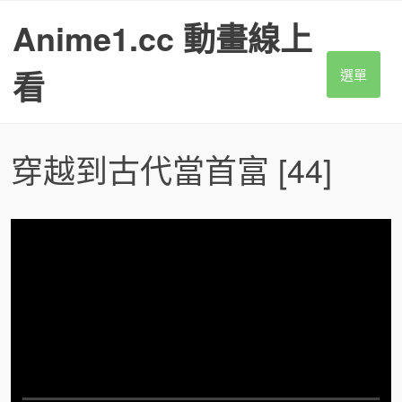
S
Anime1.cc 動畫線上
k
i
p
看
選單
t
o
c
o
穿越到古代當首富
[44]
n
t
e
n
t