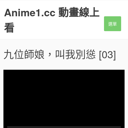
S
Anime1.cc 動畫線上
k
i
p
看
選單
t
o
c
o
九位師娘，叫我別慫
[03]
n
t
e
n
t