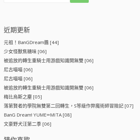
:
近期更新
元祖！BanGDream醬 [44]
少女怪獸焦糖味 [06]
被追放的轉生重騎士用游戲知識開無雙 [06]
尼古喵喵 [06]
尼古喵喵 [06]
被追放的轉生重騎士用游戲知識開無雙 [06]
梅比烏斯之塵 [05]
落第賢者的學院無雙第二回轉生，S等級作弊魔術師冒險記 [07]
BanG Dream! YUME∞MITA [08]
文豪野犬汪第二季 [06]
猜你喜歡