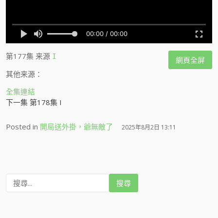
第177集
来源
I
網頁全屏
其他来源：
全集連結
下一集 第178集 I
Posted in
開局送外掛，爺無敵了
2025年8月2日 13:11
搜
尋
: