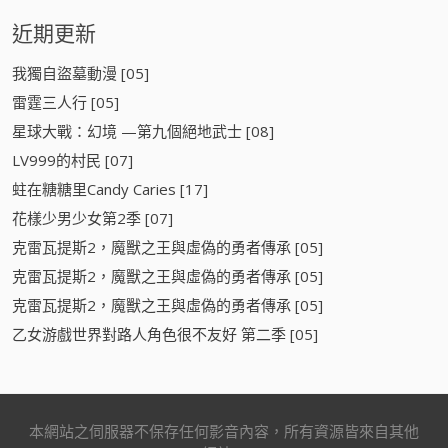
近期更新
我獨自盜墓動漫 [05]
雷霆三人行 [05]
星球大戰：幻境 —第九個絕地武士 [08]
LV999的村民 [07]
蛀在糖糖里Candy Caries [17]
花樣少男少女第2季 [07]
克雷瓦提斯2，魔獸之王與虛偽的勇者傳承 [05]
克雷瓦提斯2，魔獸之王與虛偽的勇者傳承 [05]
克雷瓦提斯2，魔獸之王與虛偽的勇者傳承 [05]
乙女游戲世界對路人角色很不友好 第二季 [05]
本網站之伺服器不保存任何影音內容，所有資源皆來自其他