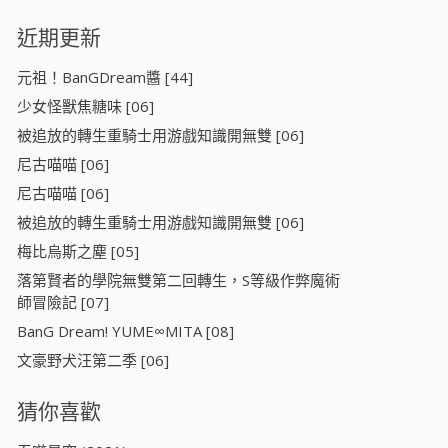
近期更新
元祖！BanGDream醬 [44]
少女怪獸焦糖味 [06]
被追放的轉生重騎士用游戲知識開無雙 [06]
尼古喵喵 [06]
尼古喵喵 [06]
被追放的轉生重騎士用游戲知識開無雙 [06]
梅比烏斯之塵 [05]
落第賢者的學院無雙第二回轉生，S等級作弊魔術
師冒險記 [07]
BanG Dream! YUME∞MITA [08]
文豪野犬汪第二季 [06]
猜你喜歡