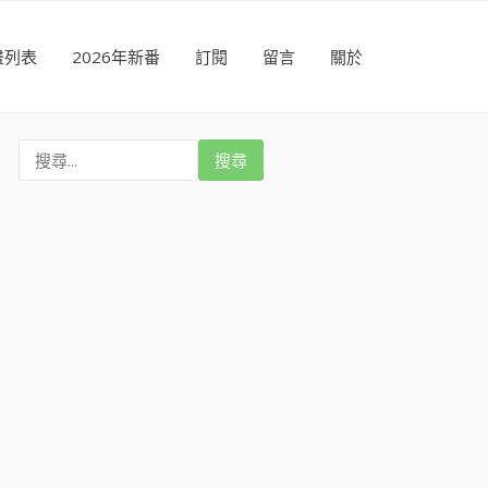
畫列表
2026年新番
訂閱
留言
關於
搜
尋
: