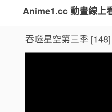
S
Anime1.cc 動畫線上
k
i
p
t
o
吞噬星空第三季
[148]
c
o
n
t
e
n
t