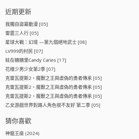
近期更新
我獨自盜墓動漫 [05]
雷霆三人行 [05]
星球大戰：幻境 —第九個絕地武士 [08]
LV999的村民 [07]
蛀在糖糖里Candy Caries [17]
花樣少男少女第2季 [07]
克雷瓦提斯2，魔獸之王與虛偽的勇者傳承 [05]
克雷瓦提斯2，魔獸之王與虛偽的勇者傳承 [05]
克雷瓦提斯2，魔獸之王與虛偽的勇者傳承 [05]
乙女游戲世界對路人角色很不友好 第二季 [05]
猜你喜歡
神龍王座 (2024)