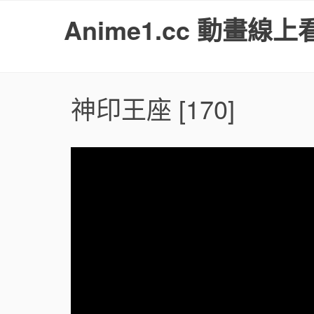
S
Anime1.cc 動畫線上
k
i
p
t
o
神印王座
[170]
c
o
n
t
e
n
t