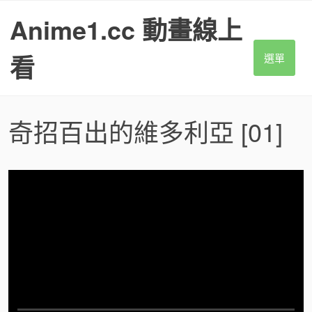
S
Anime1.cc 動畫線上
k
i
p
看
選單
t
o
c
o
奇招百出的維多利亞
[01]
n
t
e
n
t