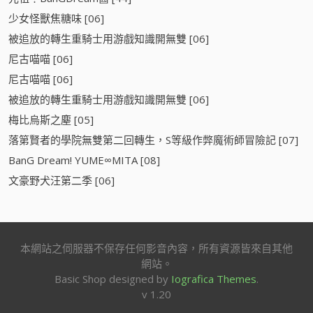
少女怪獸焦糖味 [06]
被追放的轉生重騎士用游戲知識開無雙 [06]
尼古喵喵 [06]
尼古喵喵 [06]
被追放的轉生重騎士用游戲知識開無雙 [06]
梅比烏斯之塵 [05]
落第賢者的學院無雙第二回轉生，S等級作弊魔術師冒險記 [07]
BanG Dream! YUME∞MITA [08]
文豪野犬汪第二季 [06]
本網站之伺服器不保存任何影音內容，所有資源皆來自其他
網站。
Basic Shop designed by
Iografica Themes
.
v 1.20