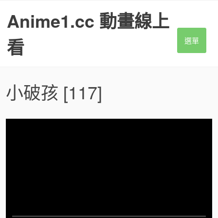
S
Anime1.cc 動畫線上
k
i
p
看
選單
t
o
c
o
小破孩
[117]
n
t
e
n
t