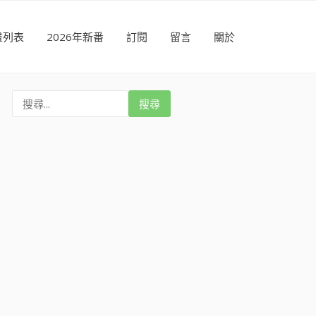
畫列表
2026年新番
訂閱
留言
關於
搜
尋
: