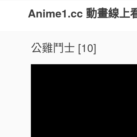
S
Anime1.cc 動畫線上
k
i
p
t
o
公雞鬥士
[10]
c
o
n
t
e
n
t