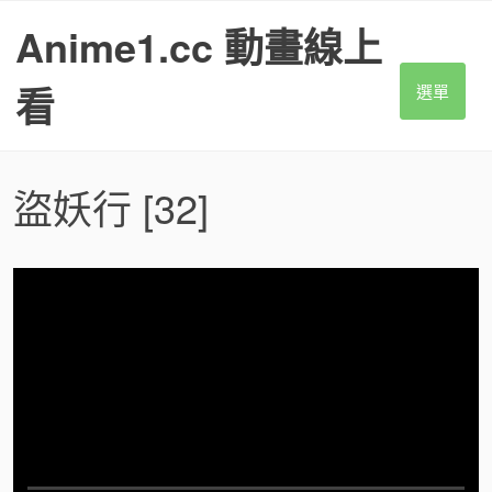
S
Anime1.cc 動畫線上
k
i
p
看
選單
t
o
c
o
盜妖行
[32]
n
t
e
n
t