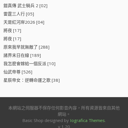
鎧真傳 武士騎兵 2 [02]
雷霆三人行 [05]
天是紅河岸2026 [04]
將夜 [17]
將夜 [17]
原來我早就無敵了 [288]
諸界末日在線 [189]
我怎麽會嫁給一個反派 [10]
仙武帝尊 [526]
星辰帝女：逆轉命運之歌 [38]
本網站之伺服器不保存任何影音內容，所有資源皆來自其他
網站。
Basic Shop designed by
Iografica Themes
.
v 1.20