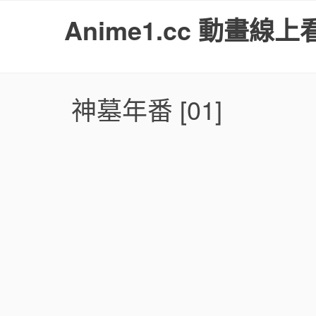
S
Anime1.cc 動畫線上
k
i
p
t
o
神墓年番
[01]
c
o
n
t
e
n
t