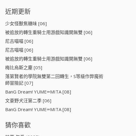
近期更新
少女怪獸焦糖味 [06]
被追放的轉生重騎士用游戲知識開無雙 [06]
尼古喵喵 [06]
尼古喵喵 [06]
被追放的轉生重騎士用游戲知識開無雙 [06]
梅比烏斯之塵 [05]
落第賢者的學院無雙第二回轉生，S等級作弊魔術
師冒險記 [07]
BanG Dream! YUME∞MITA [08]
文豪野犬汪第二季 [06]
BanG Dream! YUME∞MITA [08]
猜你喜歡