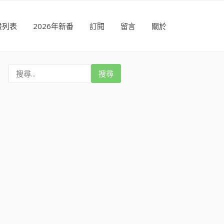
畫列表
2026年新番
訂閱
留言
關於
搜
尋
: