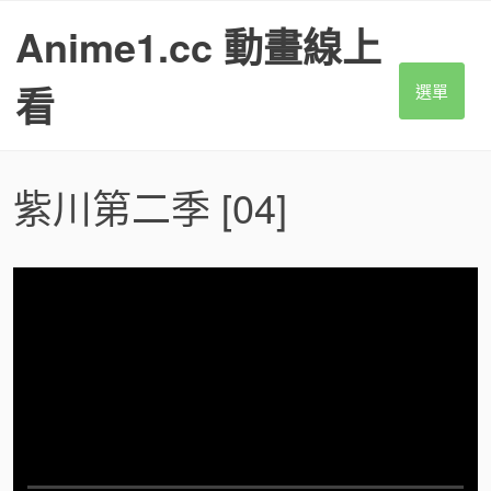
S
Anime1.cc 動畫線上
k
i
p
看
選單
t
o
c
o
紫川第二季
[04]
n
t
e
n
t