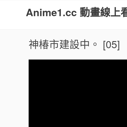
S
Anime1.cc 動畫線上
k
i
p
t
o
神椿市建設中。
[05]
c
o
n
t
e
n
t