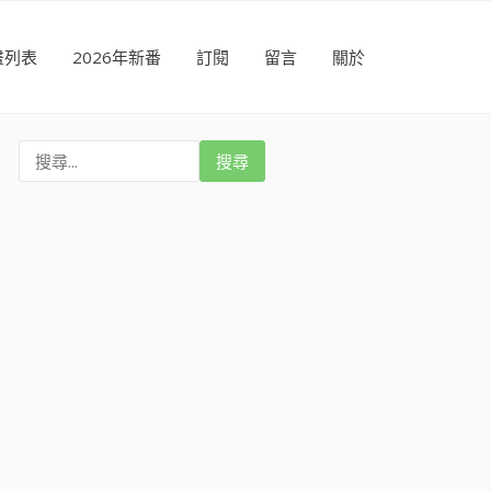
畫列表
2026年新番
訂閱
留言
關於
搜
尋
: