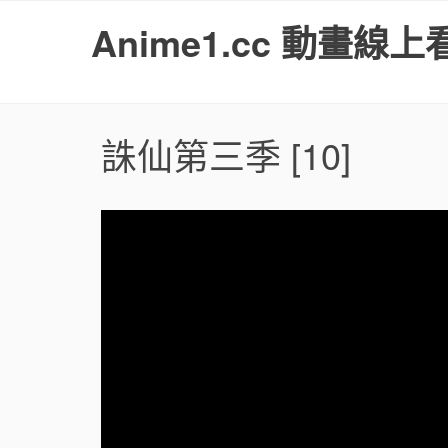
S
Anime1.cc 動畫線上
k
i
p
t
o
誅仙第三季
[10]
c
o
n
t
e
n
t