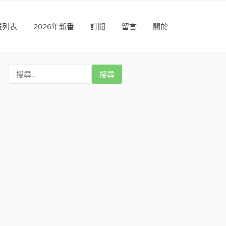
畫列表
2026年新番
訂閱
留言
關於
搜
尋
: