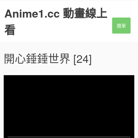
S
Anime1.cc 動畫線上
k
i
p
看
選單
t
o
c
o
開心錘錘世界
[24]
n
t
e
n
t