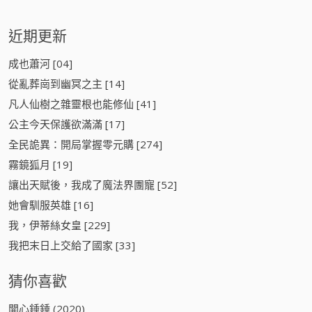
近期更新
成也蕭河 [04]
從亂葬崗到幽冥之主 [14]
凡人仙樹之雜靈根也能修仙 [41]
公主今天保護欲滿滿 [17]
全民詭異：開局掌握零元購 [274]
霧鏡狐月 [19]
讓出天賦後，我成了魔法界團寵 [52]
她會馴服英雄 [16]
我，伊蒂絲女皇 [229]
我把末日上交給了國家 [33]
猜你喜歡
開心錘錘 (2020)