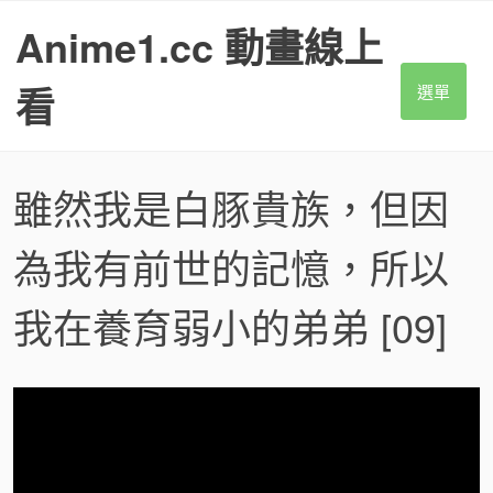
S
Anime1.cc 動畫線上
k
i
p
看
選單
t
o
c
o
雖然我是白豚貴族，但因
n
t
為我有前世的記憶，所以
e
n
t
我在養育弱小的弟弟
[09]