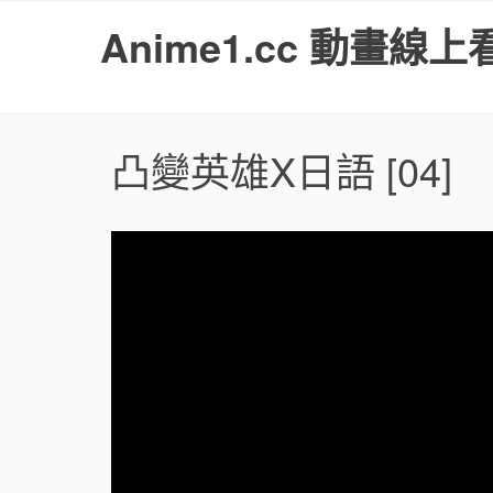
S
Anime1.cc 動畫線上
k
i
p
t
o
凸變英雄X日語
[04]
c
o
n
t
e
n
t