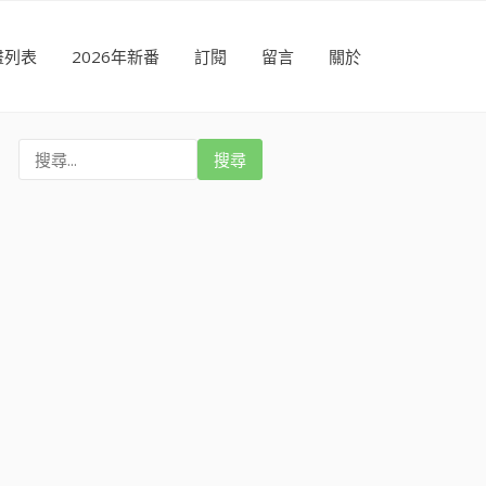
畫列表
2026年新番
訂閱
留言
關於
搜
尋
: