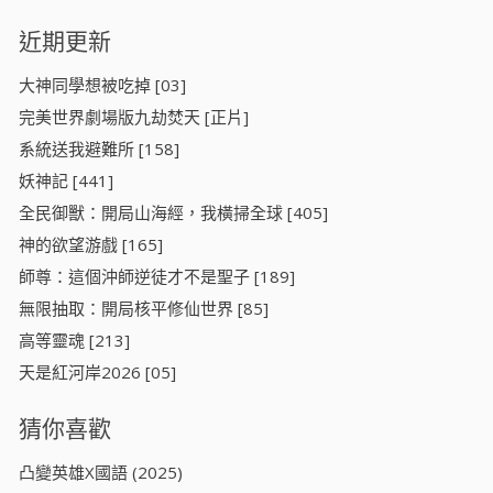
近期更新
大神同學想被吃掉 [03]
​完美世界劇場版九劫焚天​ [正片]
系統送我避難所 [158]
妖神記 [441]
全民御獸：開局山海經，我橫掃全球 [405]
神的欲望游戲 [165]
師尊：這個沖師逆徒才不是聖子 [189]
無限抽取：開局核平修仙世界 [85]
高等靈魂 [213]
天是紅河岸2026 [05]
猜你喜歡
凸變英雄X國語 (2025)