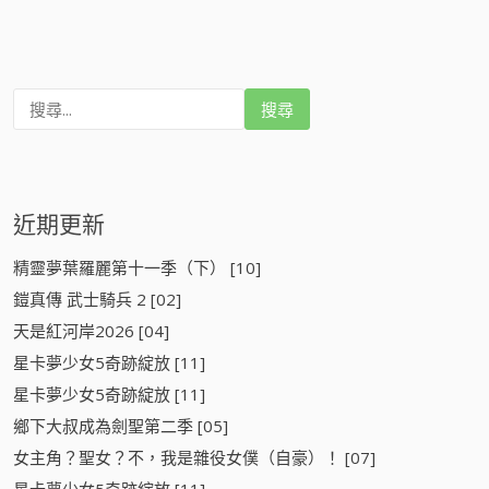
搜
尋
:
近期更新
精靈夢葉羅麗第十一季（下） [10]
鎧真傳 武士騎兵 2 [02]
天是紅河岸2026 [04]
星卡夢少女5奇跡綻放 [11]
星卡夢少女5奇跡綻放 [11]
鄉下大叔成為劍聖第二季 [05]
女主角？聖女？不，我是雜役女僕（自豪）！ [07]
星卡夢少女5奇跡綻放 [11]