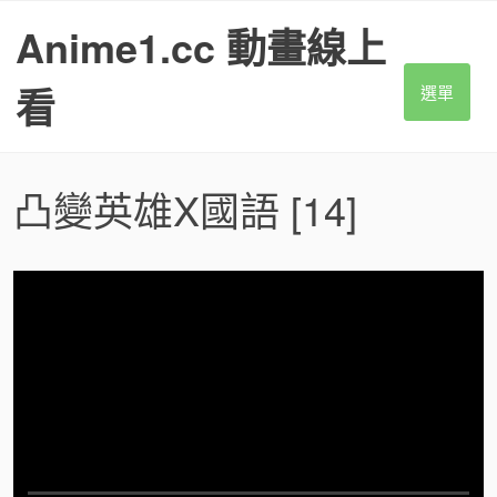
S
Anime1.cc 動畫線上
k
i
p
看
選單
t
o
c
o
凸變英雄X國語
[14]
n
t
e
n
t