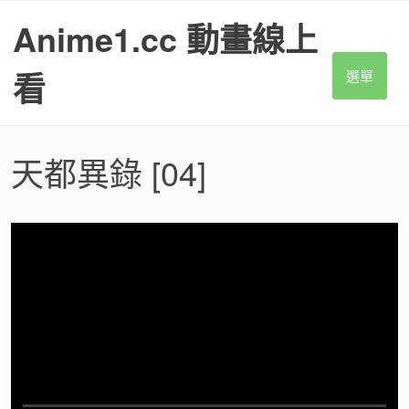
S
Anime1.cc 動畫線上
k
i
p
看
選單
t
o
c
o
天都異錄
[04]
n
t
e
n
t