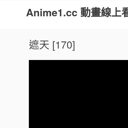
S
Anime1.cc 動畫線上
k
i
p
t
o
遮天
[170]
c
o
n
t
e
n
t