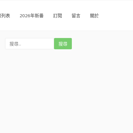
畫列表
2026年新番
訂閱
留言
關於
搜
尋
: