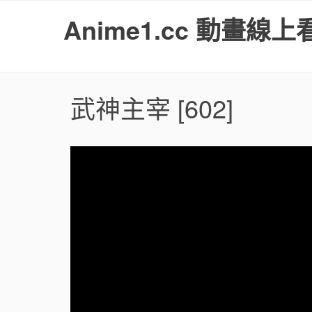
S
Anime1.cc 動畫線上
k
i
p
t
o
武神主宰
[602]
c
o
n
t
e
n
t