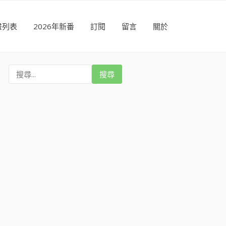
畫列表
2026年新番
訂閱
留言
關於
搜
尋
: