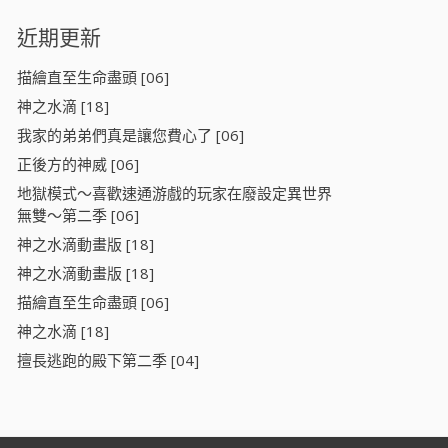
近期更新
描繪直至生命盡頭 [06]
神之水滴 [18]
我家的弟弟們真是讓您費心了 [06]
正後方的神威 [06]
地獄模式～喜歡速通游戲的玩家在廢設定異世界
無雙～第二季 [06]
神之水滴動畫版 [18]
神之水滴動畫版 [18]
描繪直至生命盡頭 [06]
神之水滴 [18]
擅長逃跑的殿下第二季 [04]