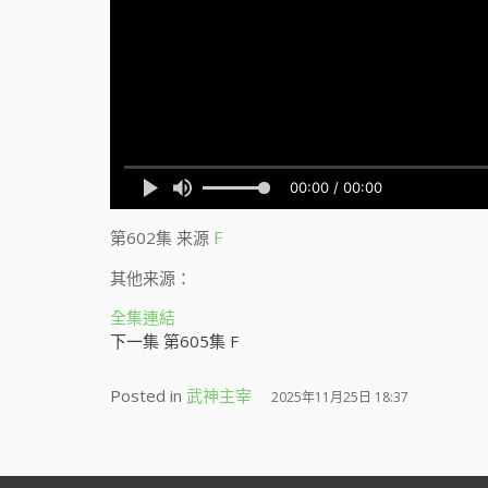
第602集
来源
F
其他来源：
全集連結
下一集 第605集 F
Posted in
武神主宰
2025年11月25日 18:37