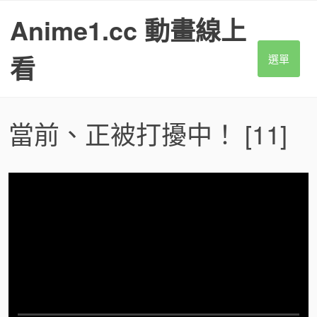
S
Anime1.cc 動畫線上
k
i
p
看
選單
t
o
c
o
當前、正被打擾中！
[11]
n
t
e
n
t