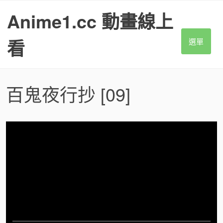
S
Anime1.cc 動畫線上
k
i
p
看
選單
t
o
c
o
百鬼夜行抄
[09]
n
t
e
n
t