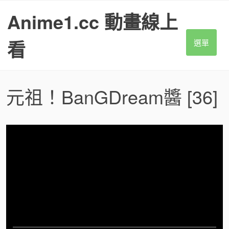
S
Anime1.cc 動畫線上
k
i
p
看
選單
t
o
c
o
元祖！BanGDream醬
[36]
n
t
e
n
t