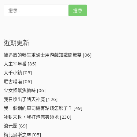
搜
尋
:
近期更新
被追放的轉生重騎士用游戲知識開無雙 [06]
大主宰年番 [85]
大千小鎮 [05]
尼古喵喵 [06]
少女怪獸焦糖味 [06]
我召喚出了諸天神魔 [126]
我一個網約車司機有點錢怎麽了？ [49]
冰封末世，我打造完美領地 [230]
滄元圖 [89]
梅比烏斯之塵 [05]