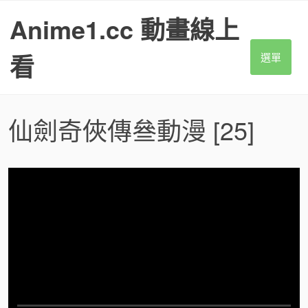
S
Anime1.cc 動畫線上
k
i
p
看
選單
t
o
c
o
仙劍奇俠傳叄動漫
[25]
n
t
e
n
t