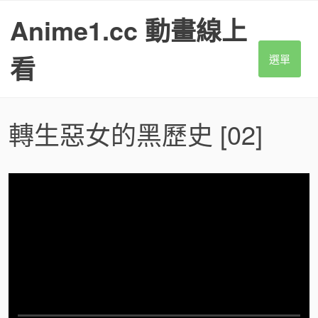
S
Anime1.cc 動畫線上
k
i
p
看
選單
t
o
c
o
轉生惡女的黑歷史
[02]
n
t
e
n
t