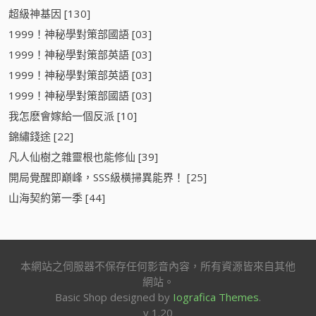
超級神基因 [130]
1999！神秘學對策部國語 [03]
1999！神秘學對策部英語 [03]
1999！神秘學對策部英語 [03]
1999！神秘學對策部國語 [03]
我怎麽會嫁給一個反派 [10]
錦繡錢途 [22]
凡人仙樹之雜靈根也能修仙 [39]
開局覺醒即巔峰，SSS級橫掃異能界！ [25]
山海契約第一季 [44]
本網站之伺服器不保存任何影音內容，所有資源皆來自其他
網站。
Basic Shop designed by
Iografica Themes
.
v 1.20