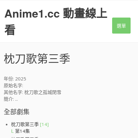
S
Anime1.cc 動畫線上
k
i
p
看
選單
t
o
c
o
枕刀歌第三季
n
t
e
n
年份: 2025
t
原始名字:
其他名字: 枕刀歌之孤城閉雪
簡介: ...
全部劇集
枕刀歌第三季
[14]
第14集
L