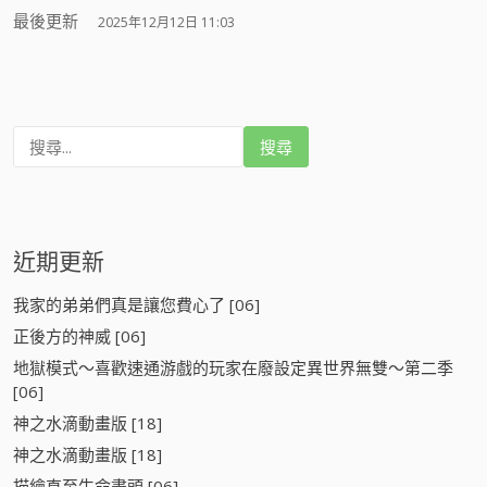
最後更新
2025年12月12日 11:03
搜
尋
:
近期更新
我家的弟弟們真是讓您費心了 [06]
正後方的神威 [06]
地獄模式～喜歡速通游戲的玩家在廢設定異世界無雙～第二季
[06]
神之水滴動畫版 [18]
神之水滴動畫版 [18]
描繪直至生命盡頭 [06]