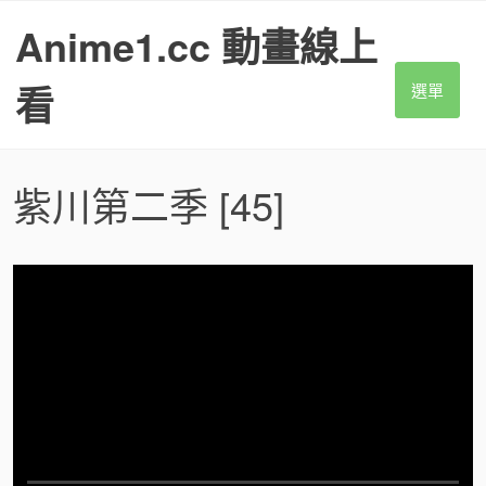
S
Anime1.cc 動畫線上
k
i
p
看
選單
t
o
c
o
紫川第二季
[45]
n
t
e
n
t