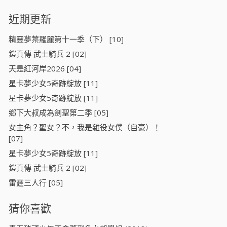
近期更新
精靈夢葉羅麗第十一季（下） [10]
鎧真傳 武士騎兵 2 [02]
天是紅河岸2026 [04]
星卡夢少女5奇跡綻放 [11]
星卡夢少女5奇跡綻放 [11]
鄉下大叔成為劍聖第二季 [05]
女主角？聖女？不，我是雜役女僕（自豪）！
[07]
星卡夢少女5奇跡綻放 [11]
鎧真傳 武士騎兵 2 [02]
雷霆三人行 [05]
猜你喜歡