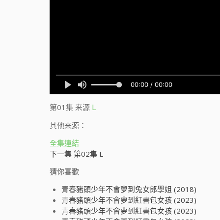
第01集
来源
L
其他来源：
全集連結
下一集 第02集 L
猜你喜歡
青春豬頭少年不會夢到兔女郎學姐 (2018)
青春豬頭少年不會夢到紅書包女孩 (2023)
青春豬頭少年不會夢到紅書包女孩 (2023)