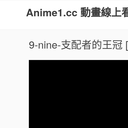
S
Anime1.cc 動畫線上
k
i
p
t
o
9-nine-支配者的王冠
[
c
o
n
t
e
n
t