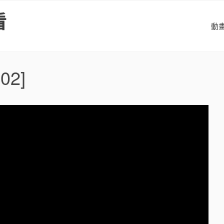
看
動
02]