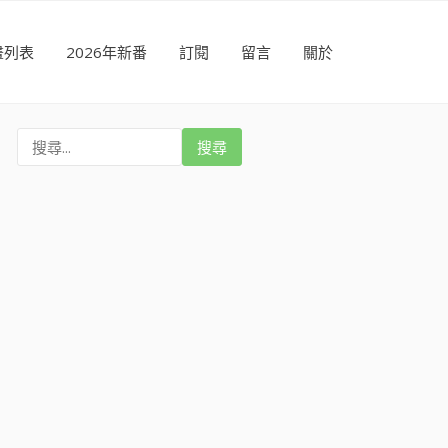
畫列表
2026年新番
訂閱
留言
關於
搜
尋
: