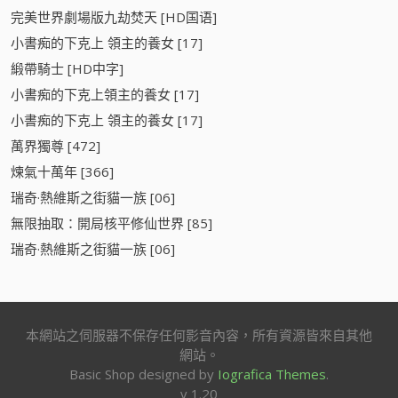
完美世界劇場版九劫焚天 [HD国语]
小書痴的下克上 領主的養女 [17]
緞帶騎士 [HD中字]
小書痴的下克上領主的養女 [17]
小書痴的下克上 領主的養女 [17]
萬界獨尊 [472]
煉氣十萬年 [366]
瑞奇·熱維斯之街貓一族 [06]
無限抽取：開局核平修仙世界 [85]
瑞奇·熱維斯之街貓一族 [06]
本網站之伺服器不保存任何影音內容，所有資源皆來自其他
網站。
Basic Shop designed by
Iografica Themes
.
v 1.20