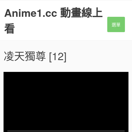
S
Anime1.cc 動畫線上
k
i
p
看
選單
t
o
c
o
凌天獨尊
[12]
n
t
e
n
t