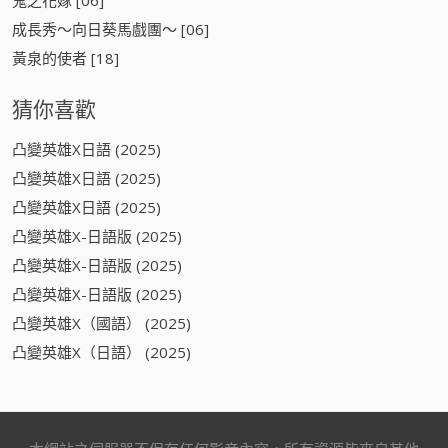
成長秀～向日葵馬戲團～ [06]
黃泉的使者 [18]
猜你喜歡
凸變英雄X日語 (2025)
凸變英雄X日語 (2025)
凸變英雄X日語 (2025)
凸變英雄X-日語版 (2025)
凸變英雄X-日語版 (2025)
凸變英雄X-日語版 (2025)
凸變英雄X（國語） (2025)
凸變英雄X（日語） (2025)