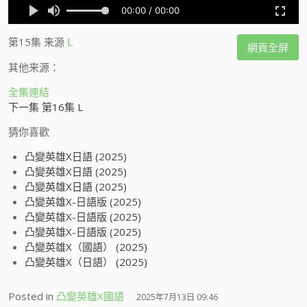
第15集
来源
L
網頁全屏
其他来源：
全集連結
下一集 第16集 L
猜你喜歡
凸變英雄X日語 (2025)
凸變英雄X日語 (2025)
凸變英雄X日語 (2025)
凸變英雄X-日語版 (2025)
凸變英雄X-日語版 (2025)
凸變英雄X-日語版 (2025)
凸變英雄X（國語） (2025)
凸變英雄X（日語） (2025)
Posted in
凸變英雄X國語
2025年7月13日 09:46