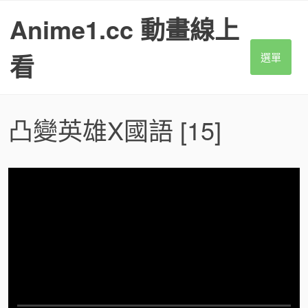
S
Anime1.cc 動畫線上
k
i
p
看
選單
t
o
c
o
凸變英雄X國語
[15]
n
t
e
n
t