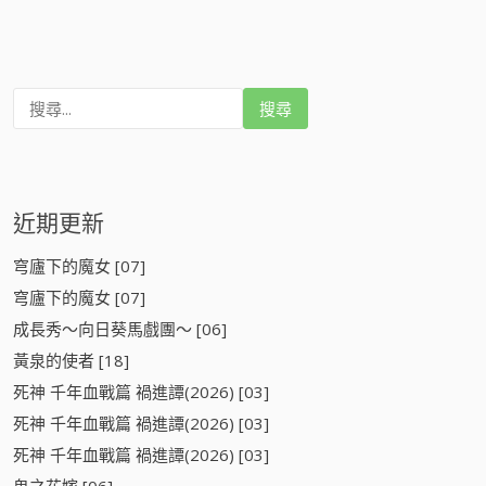
搜
尋
:
近期更新
穹廬下的魔女 [07]
穹廬下的魔女 [07]
成長秀～向日葵馬戲團～ [06]
黃泉的使者 [18]
死神 千年血戰篇 禍進譚(2026) [03]
死神 千年血戰篇 禍進譚(2026) [03]
死神 千年血戰篇 禍進譚(2026) [03]
鬼之花嫁 [06]