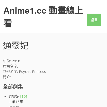
S
Anime1.cc 動畫線上
k
i
p
看
選單
t
o
c
o
通靈妃
n
t
e
n
年份: 2018
t
原始名字:
其他名字: Psychic Princess
簡介: ...
全部劇集
通靈妃
[16]
第16集
L