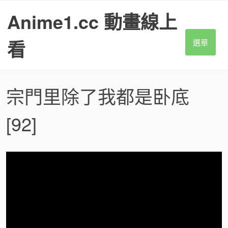
S
Anime1.cc 動畫線上
k
i
p
看
選單
t
o
c
o
宗門里除了我都是卧底
n
t
[92]
e
n
t