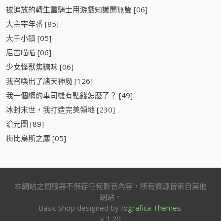
被追放的轉生重騎士用游戲知識開無雙 [06]
大主宰年番 [85]
大千小鎮 [05]
尼古喵喵 [06]
少女怪獸焦糖味 [06]
我召喚出了諸天神魔 [126]
我一個網約車司機有點錢怎麽了？ [49]
冰封末世，我打造完美領地 [230]
滄元圖 [89]
梅比烏斯之塵 [05]
本網站之伺服器不保存任何影音內容，所有資源皆來自其他
網站。
Basic Shop designed by
Iografica Themes
.
v 1.20