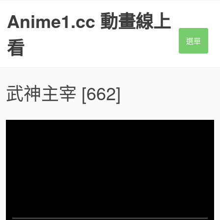
S
Anime1.cc 動畫線上
k
i
p
看
選單
t
o
c
o
武神主宰
[662]
n
t
e
n
t