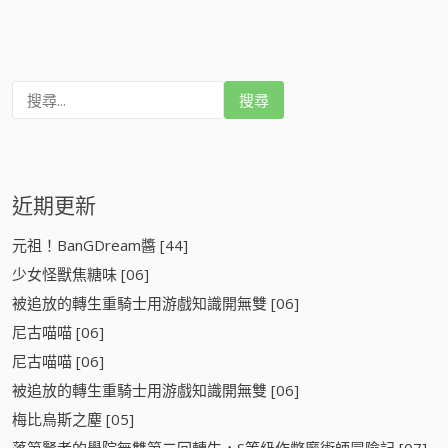
搜
尋
:
近期更新
元祖！BanGDream醬 [44]
少女怪獸焦糖味 [06]
被追放的轉生重騎士用游戲知識開無雙 [06]
尼古喵喵 [06]
尼古喵喵 [06]
被追放的轉生重騎士用游戲知識開無雙 [06]
梅比烏斯之塵 [05]
落第賢者的學院無雙第二回轉生，S等級作弊魔術師冒險記 [07]