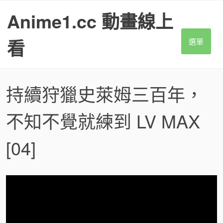
S
Anime1.cc 動畫線上
k
i
p
看
選單
t
o
c
o
持續狩獵史萊姆三百年，
n
t
不知不覺就練到 LV MAX
e
n
t
[04]