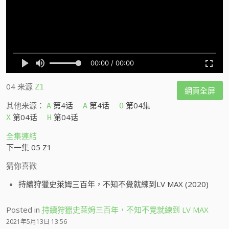
04
来源
Z1
網頁全屏
其他来源：
第4话
第4话
第04集
A
A
O
第04话
第04话
X
H
全集連結
下一集 05 Z1
猜你喜歡
持續狩獵史萊姆三百年，不知不覺就練到LV MAX (2020)
Posted in
持續狩獵史萊姆三百年，不知不覺就練到 LV MAX
2021年5月13日 13:56